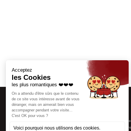
Thématiques
Coaching séducti
Agence matrimoni