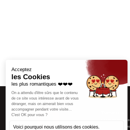
Thématiques
Coaching séducti
Agence matrimoni