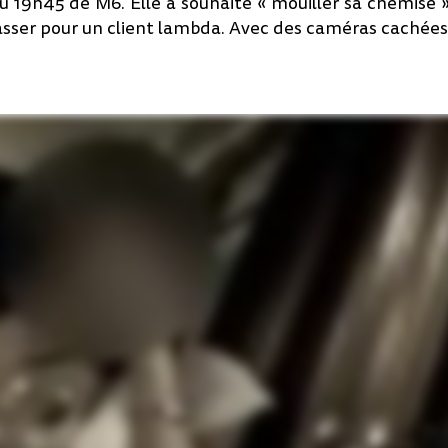
du 19h45 de M6. Elle a souhaité « mouiller sa chemise » 
 passer pour un client lambda. Avec des caméras cachées. 