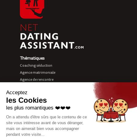
Thématiques
Coaching séduction
Agence matrimoniale
Agence de rencontre
Love coach
Sites de rencontre
Net Dating Assistant
À propos
Charte éthique
Recrutement
Partenariats
Mentions légales et CGU