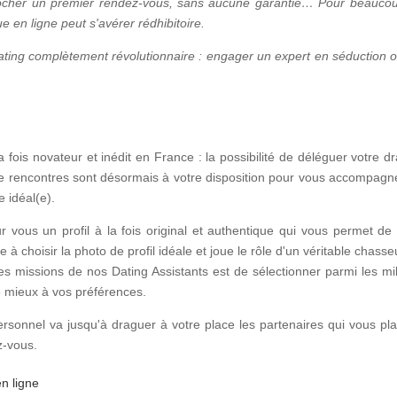
ocher un premier rendez-vous, sans aucune garantie… Pour beaucou
e en ligne peut s'avérer rédhibitoire.
ating complètement révolutionnaire : engager un expert en séduction o
 fois novateur et inédit en France : la possibilité de déléguer votre d
s de rencontres sont désormais à votre disposition pour vous accompagn
 idéal(e).
r vous un profil à la fois original et authentique qui vous permet de
 à choisir la photo de profil idéale et joue le rôle d'un véritable chasse
 des missions de nos Dating Assistants est de sélectionner parmi les mil
le mieux à vos préférences.
personnel va jusqu'à draguer à votre place les partenaires qui vous pla
z-vous.
en ligne