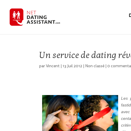
D
Un service de dating ré
par
Vincent
|
13 Juil 2012
|
Non classé
|
0 commentai
Les 
fasti
avec
cent
crit