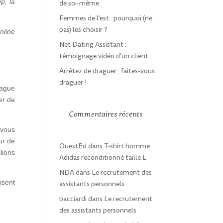
p, la
de soi-même
Femmes de l’est : pourquoi (ne
pas) les choisir ?
nline
Net Dating Assistant :
témoignage vidéo d'un client
Arrêtez de draguer : faites-vous
draguer !
rague
er de
Commentaires récents
 vous
ur de
OuestEd
dans
T-shirt homme
lions
Adidas reconditionné taille L
NDA
dans
Le recrutement des
isent
assistants personnels
bacciardi
dans
Le recrutement
des assistants personnels