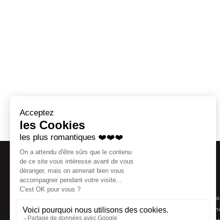
Thématiques
Coaching séducti
Agence matrimoni