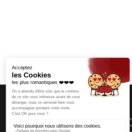
Thématiques
Coaching séducti
Agence matrimoni