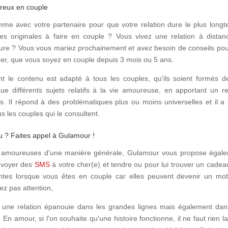
ureux en couple
me avec votre partenaire pour que votre relation dure le plus long
es originales à faire en couple ? Vous vivez une relation à distan
dure ? Vous vous mariez prochainement et avez besoin de conseils pou
er, que vous soyez en couple depuis 3 mois ou 5 ans.
t le contenu est adapté à tous les couples, qu'ils soient formés d
 différents sujets relatifs à la vie amoureuse, en apportant un r
ons. Il répond à des problématiques plus ou moins universelles et il a
s les couples qui le consultent.
 ? Faites appel à Gulamour !
ons amoureuses d'une manière générale, Gulamour vous propose égal
nvoyer des
SMS
à votre cher(e) et tendre ou pour lui trouver un cadea
tantes lorsque vous êtes en couple car elles peuvent devenir un mot
ez pas attention,
e une relation épanouie dans les grandes lignes mais également dan
. En amour, si l'on souhaite qu'une histoire fonctionne, il ne faut rien l