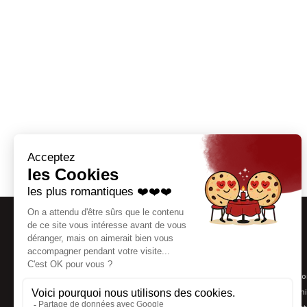
Thématiques
Coaching séducti
Agence matrimoni