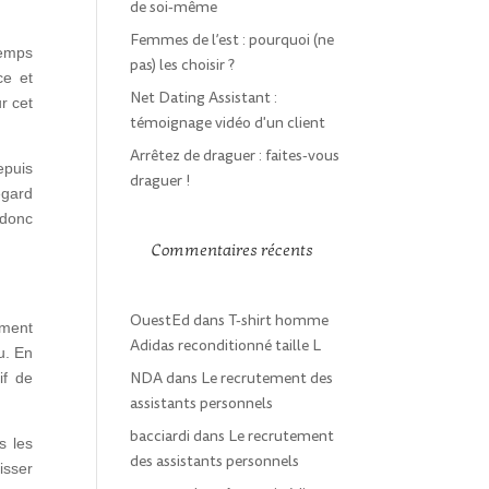
de soi-même
Femmes de l’est : pourquoi (ne
temps
pas) les choisir ?
ce et
Net Dating Assistant :
r cet
témoignage vidéo d'un client
Arrêtez de draguer : faites-vous
epuis
draguer !
egard
 donc
Commentaires récents
OuestEd
dans
T-shirt homme
ement
Adidas reconditionné taille L
u. En
NDA
dans
Le recrutement des
if de
assistants personnels
bacciardi
dans
Le recrutement
s les
des assistants personnels
aisser